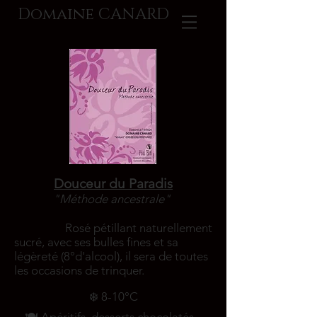
Domaine CANARD
Douceur du Paradis
"Méthode ancestrale"
Rosé pétillant naturellement
sucré, avec ses bulles fines et sa
légèreté (8°d'alcool), il sera de toutes
les occasions de trinquer.
❄️ 8-10°C